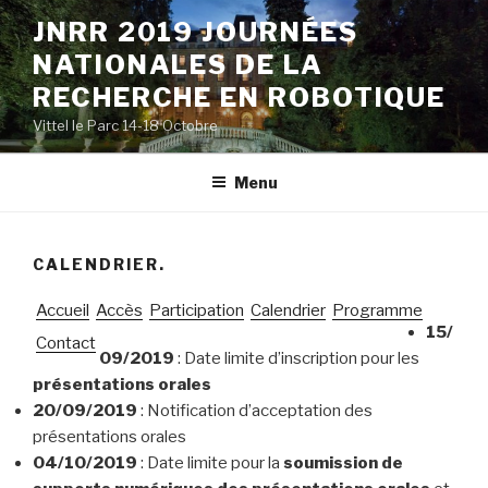
Aller
JNRR 2019 JOURNÉES
au
NATIONALES DE LA
contenu
principal
RECHERCHE EN ROBOTIQUE
Vittel le Parc 14-18 Octobre
Menu
CALENDRIER.
Accueil
Accès
Participation
Calendrier
Programme
15/
Contact
09/2019
: Date limite d’inscription pour les
présentations orales
20/09/2019
: Notification d’acceptation des
présentations orales
04/10/2019
: Date limite pour la
soumission de