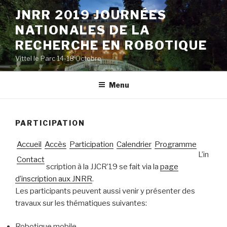
Aller
JNRR 2019 JOURNÉES
au
NATIONALES DE LA
contenu
principal
RECHERCHE EN ROBOTIQUE
Vittel le Parc 14-18 Octobre
Menu
PARTICIPATION
Accueil
Accès
Participation
Calendrier
Programme
L’in
Contact
scription à la JJCR’19 se fait via la
page
d’inscription aux JNRR
.
Les participants peuvent aussi venir y présenter des
travaux sur les thématiques suivantes:
Robotique mobile