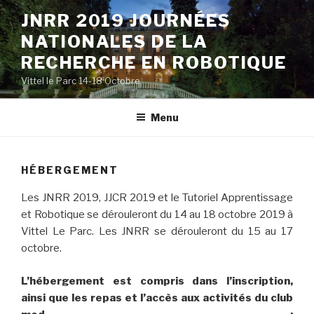
Aller
JNRR 2019 JOURNÉES
au
NATIONALES DE LA
contenu
principal
RECHERCHE EN ROBOTIQUE
Vittel le Parc 14-18 Octobre
Menu
HÉBERGEMENT
Les JNRR 2019, JJCR 2019 et le Tutoriel Apprentissage
et Robotique se dérouleront du 14 au 18 octobre 2019 à
Vittel Le Parc. Les JNRR se dérouleront du 15 au 17
octobre.
L’hébergement est compris dans l’inscription,
ainsi que les repas et l’accès aux activités du club