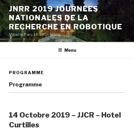
Aller
JNRR 2019 JOURNÉES
au
NATIONALES DE LA
contenu
principal
RECHERCHE EN ROBOTIQUE
Vittel le Parc 14-18 Octobre
Menu
PROGRAMME
Programme
14 Octobre 2019 – JJCR – Hotel
Curtilles